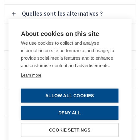
Quelles sont les alternatives ?
Comment se déroule la chirurgie de la
About cookies on this site
cataracte ?
We use cookies to collect and analyse
information on site performance and usage, to
provide social media features and to enhance
Quels sont les risques ?
and customise content and advertisements.
Learn more
Quels sont les effets secondaires ?
ALLOW ALL COOKIES
La chirurgie de la cataracte affectera-t-
elle mes soins oculaires futurs ?
DENY ALL
Comment puis-je réduire le risque de
COOKIE SETTINGS
complications ?